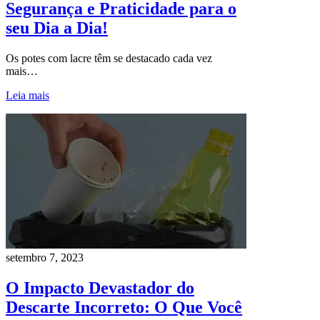
Segurança e Praticidade para o
seu Dia a Dia!
Os potes com lacre têm se destacado cada vez
mais…
Leia mais
setembro 7, 2023
O Impacto Devastador do
Descarte Incorreto: O Que Você